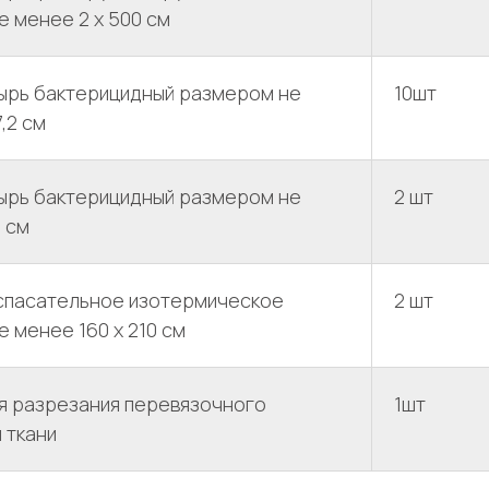
 менее 2 х 500 см
ырь бактерицидный размером не
10шт
7,2 см
ырь бактерицидный размером не
2 шт
0 см
спасательное изотермическое
2 шт
 менее 160 x 210 см
я разрезания перевязочного
1шт
 ткани