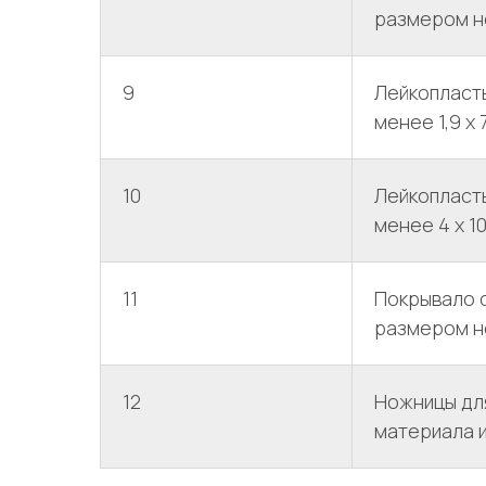
размером не
9
Лейкопласт
менее 1,9 х 
10
Лейкопласт
менее 4 х 1
11
Покрывало 
размером не
12
Ножницы дл
материала и