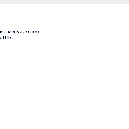
л главный эксперт
 «ТПБ»