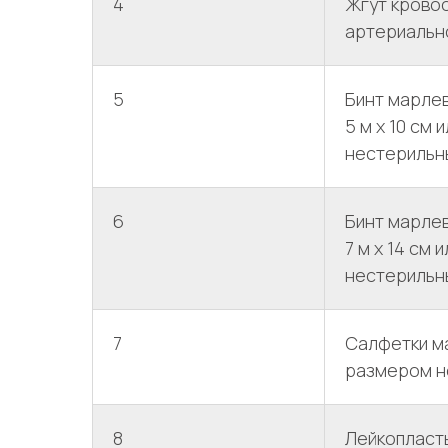
4
Жгут крово
артериальн
5
Бинт марле
5 м х 10 см
нестерильны
6
Бинт марле
7 м х 14 см
нестерильны
7
Салфетки м
размером не
8
Лейкопласт