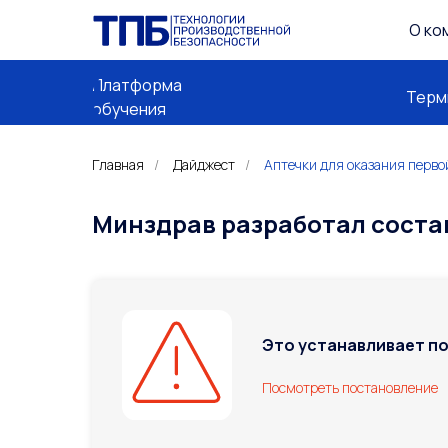
О ко
Платформа
Терми
обучения
Главная
/
Дайджест
/
Аптечки для оказания перв
Минздрав разработал соста
Это устанавливает по
Посмотреть постановление