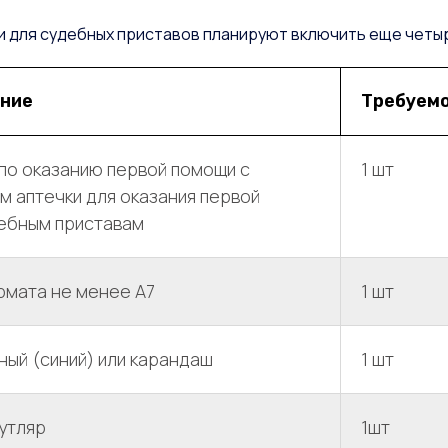
и для судебных приставов планируют включить еще четы
ние
Требуемо
по оказанию первой помощи с
1 шт
 аптечки для оказания первой
ебным приставам
рмата не менее A7
1 шт
ый (синий) или карандаш
1 шт
утляр
1шт